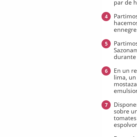
par de h
Partimos
4
hacemos
ennegre
Partimos
5
Sazonamo
durante
En un r
6
lima, un
mostaza.
emulsio
Disponem
7
sobre un
tomates 
espolvor