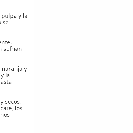
 pulpa y la
 se
ente.
 sofrían
 naranja y
 y la
hasta
y secos,
cate, los
imos