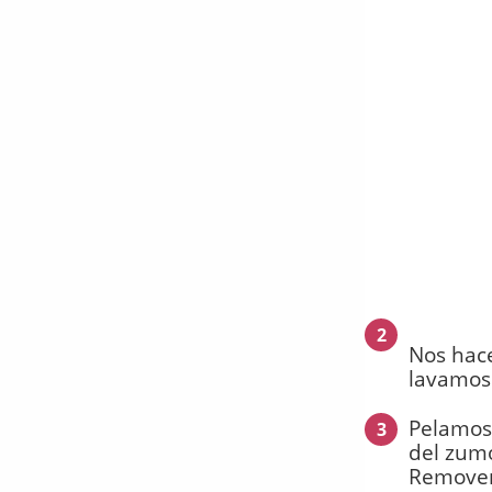
2
Nos hace
lavamos 
Pelamos 
3
del zumo
Removem