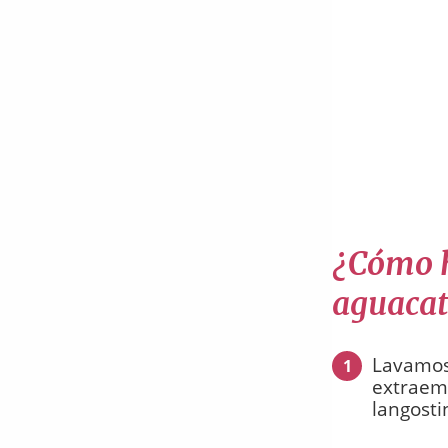
¿Cómo h
aguacat
Lavamos 
1
extraemo
langosti