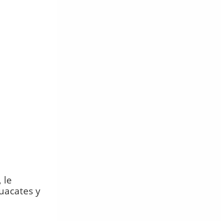
 le
uacates y