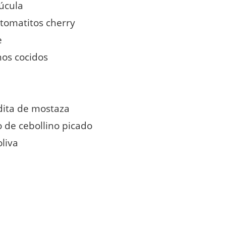
rúcula
 tomatitos cherry
e
nos cocidos
dita de mostaza
 de cebollino picado
oliva