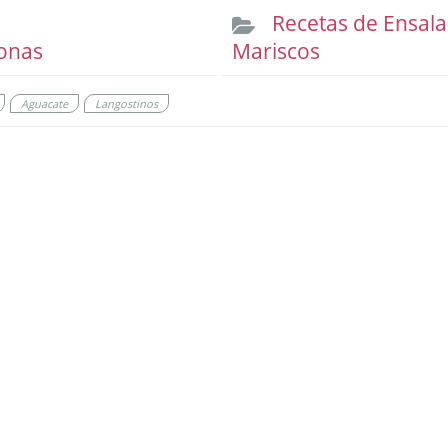
Recetas de Ensal
onas
Mariscos
Aguacate
Langostinos