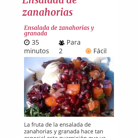
zanahorias
Ensalada de zanahorias y
granada
35
Para
minutos
2
Fácil
La fruta de la ensalada de
zanahorias y granada hace tan
especial esta guarnición que va