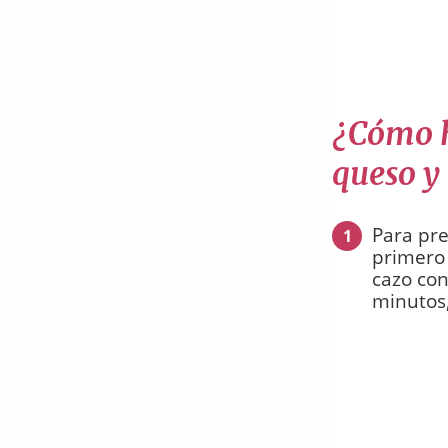
¿Cómo h
queso y
Para pre
1
primero 
cazo co
minutos