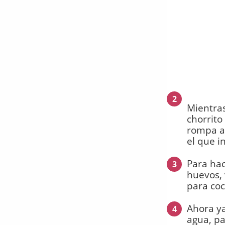
2
Mientra
chorrito
rompa a 
el que i
Para hac
3
huevos, 
para coc
Ahora ya
4
agua, pa