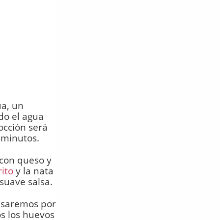
ua, un
do el agua
occión será
 minutos.
 con queso y
rito
y la nata
suave salsa.
pasaremos por
s los huevos