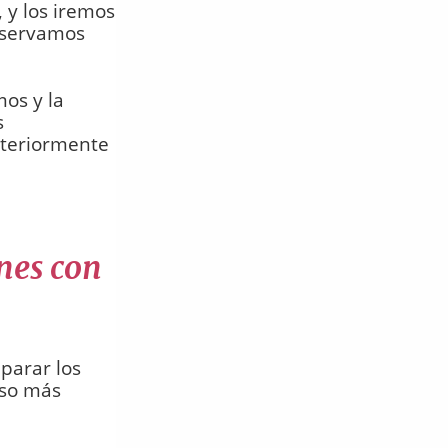
y los iremos
Reservamos
mos y la
s
nteriormente
nes con
parar los
eso más