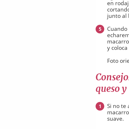
en roda
cortando
junto al
Cuando l
5
echaremo
macarro
y coloca
Foto ori
Consejo
queso y
Si no te
1
macarro
suave.