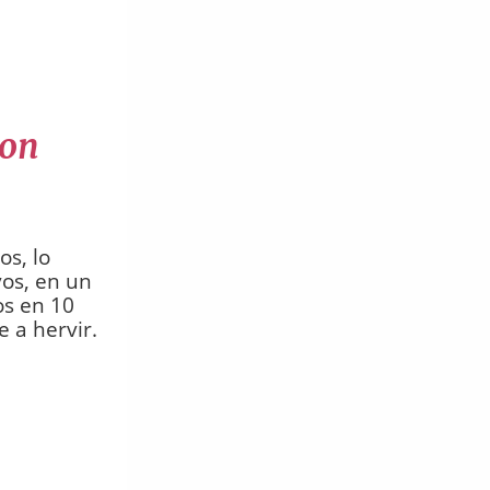
con
s, lo
os, en un
os en 10
 a hervir.