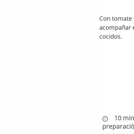
Con tomate f
acompañar e
cocidos.
10 min.
preparaci