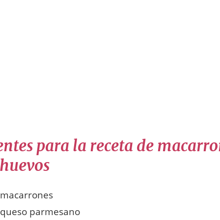
entes para la receta de macarr
 huevos
e macarrones
e queso parmesano