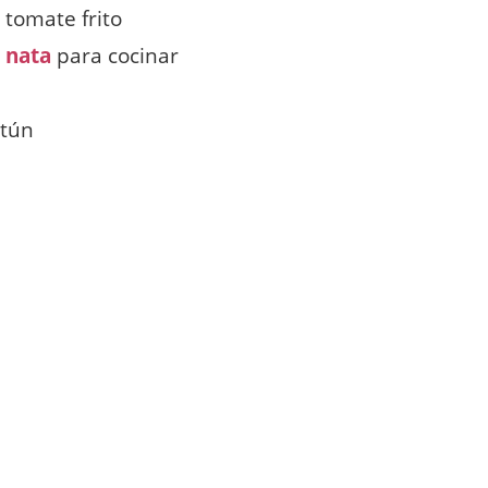
 tomate frito
e
nata
para cocinar
atún