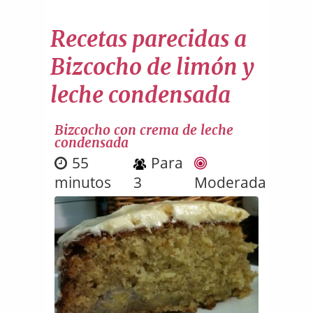
Recetas parecidas a
Bizcocho de limón y
leche condensada
Bizcocho con crema de leche
condensada
55
Para
minutos
3
Moderada