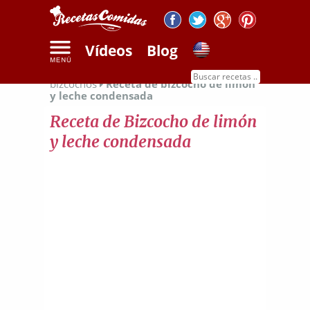
Vídeos
Blog
Inicio
Recetas de dulces
Recetas de
bizcochos
Receta de bizcocho de limón
y leche condensada
Receta de Bizcocho de limón
y leche condensada