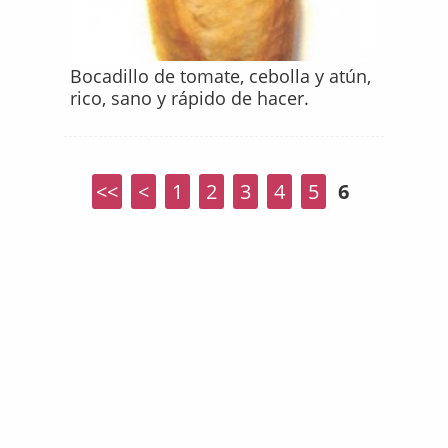
Bocadillo de tomate, cebolla y atún,
rico, sano y rápido de hacer.
<<
<
1
2
3
4
5
6