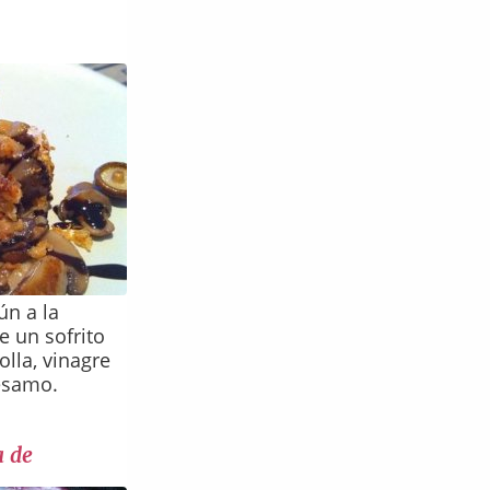
ún a la
 un sofrito
olla, vinagre
sésamo.
a de