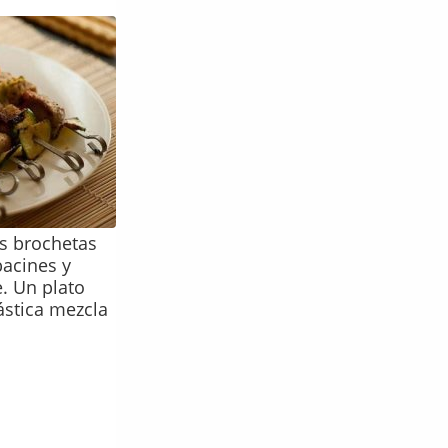
as brochetas
bacines y
. Un plato
ástica mezcla