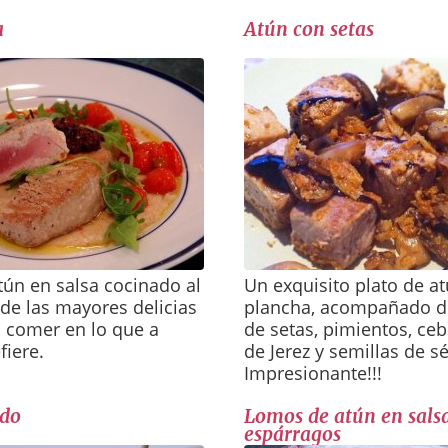
a
Atún con setas
tún en salsa cocinado al
Un exquisito plato de at
de las mayores delicias
plancha, acompañado de
comer en lo que a
de setas, pimientos, ceb
fiere.
de Jerez y semillas de 
Impresionante!!!
do
Lomos de atún en sals
espárragos