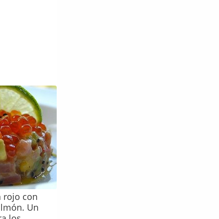
n rojo con
almón. Un
ra los