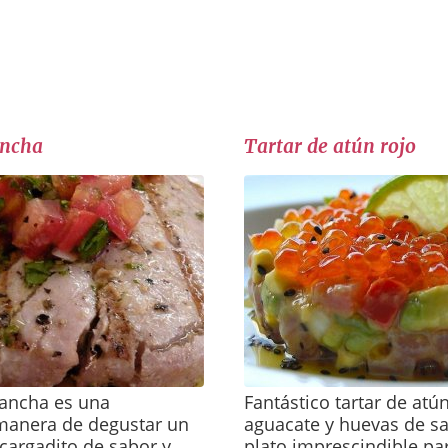
ancha
Tartar de atún rojo
plancha es una
Fantástico tartar de atú
manera de degustar un
aguacate y huevas de s
cargadito de sabor y
plato imprescindible pa