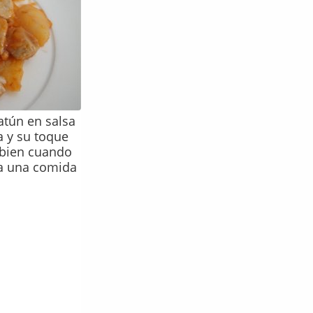
 atún en salsa
a y su toque
 bien cuando
a una comida