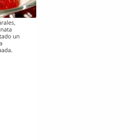
rales,
 nata
tado un
a
uada.