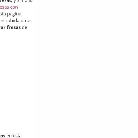
esas; y si no lo
resas con
sta página
en cabida otras
ar fresas
de
dos
en esta