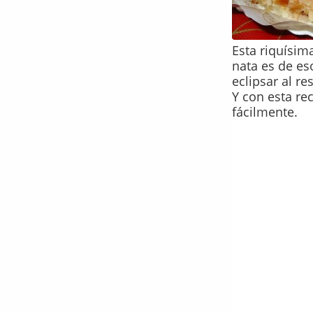
Esta riquísim
nata es de es
eclipsar al r
Y con esta re
fácilmente.