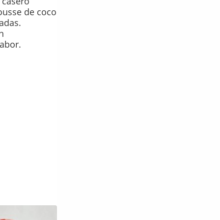
 casero
ousse de coco
nadas.
n
abor.