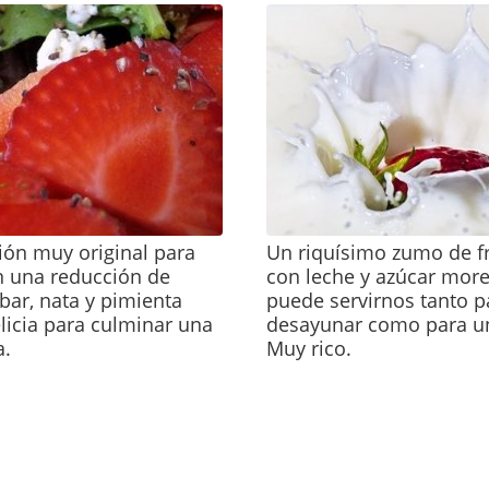
ión muy original para
Un riquísimo zumo de fr
on una reducción de
con leche y azúcar mor
bar, nata y pimienta
puede servirnos tanto p
licia para culminar una
desayunar como para u
a.
Muy rico.