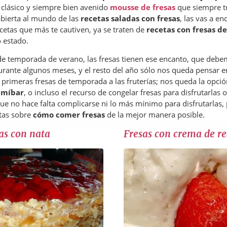
 clásico y siempre bien avenido
mousse de fresas
que siempre tr
abierta al mundo de las
recetas saladas con fresas
, las vas a e
ecetas que más te cautiven, ya se traten de
recetas con fresas d
o estado.
 de temporada de verano, las fresas tienen ese encanto, que debe
rante algunos meses, y el resto del año sólo nos queda pensar en
s primeras fresas de temporada a las fruterías; nos queda la opció
almíbar
, o incluso el recurso de congelar fresas para disfrutarlas
que no hace falta complicarse ni lo más mínimo para disfrutarlas,
tas sobre
cómo comer fresas
de la mejor manera posible.
sas con nata
Fresas con crema de r