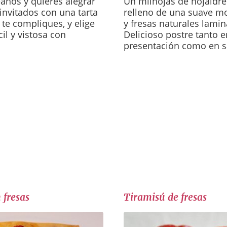
años y quieres alegrar
Un milhojas de hojaldre
 invitados con una tarta
relleno de una suave m
 te compliques, y elige
y fresas naturales lami
cil y vistosa con
Delicioso postre tanto e
presentación como en s
 fresas
Tiramisú de fresas