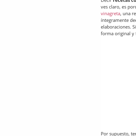
Decir
recetas co
ves claro, es por
vinagreta
, una r
íntegramente de
elaboraciones. Si
forma original y 
Por supuesto, t