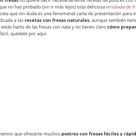
n fresas
no quiere decir necesariamente recetas de postres con fr
que no has probado (sin ir más lejos) esta deliciosa
ensalada de f
eceta que sin duda es una fenomenal carta de presentación para e
dicada a las
recetas con fresas naturales
, aunque también tien
 estás harto de las fresas con nata y no tienes claro
cómo prepar
fácil, quédate por aquí.
enemos que ofrecerte muchos
postres con fresas fáciles y rápi