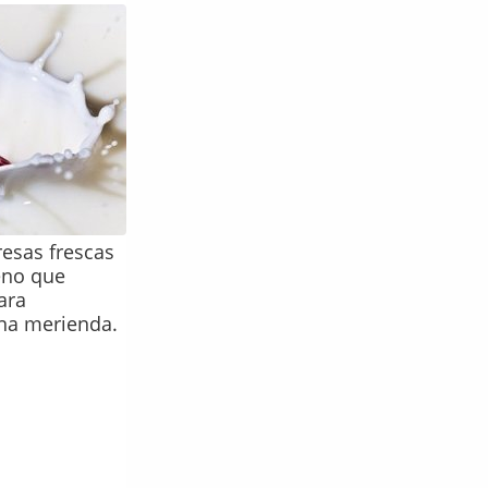
esas frescas
eno que
ara
na merienda.