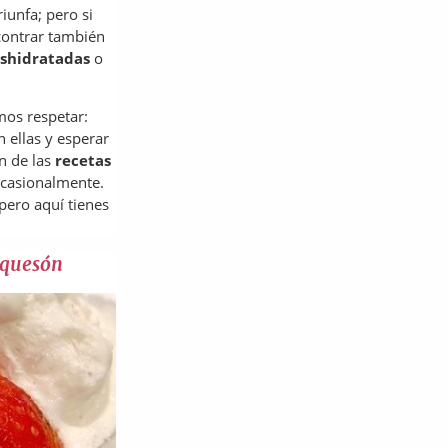
iunfa; pero si
ncontrar también
eshidratadas
o
mos respetar:
 ellas y esperar
n de las
recetas
 ocasionalmente.
 pero aquí tienes
equesón