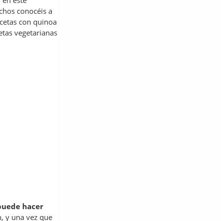
, en este
hos conocéis a
ecetas con quinoa
etas vegetarianas
puede hacer
, y una vez que