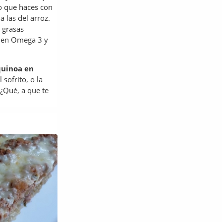
mo que haces con
 las del arroz.
 grasas
o en Omega 3 y
quinoa en
 sofrito, o la
 ¿Qué, a que te