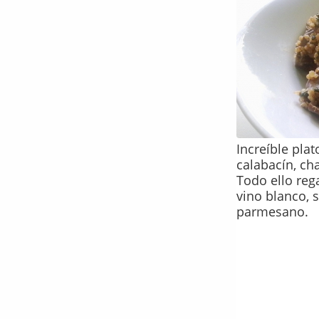
Increíble pla
calabacín, c
Todo ello re
vino blanco, 
parmesano.