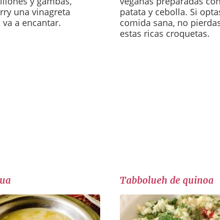
illones y gambas,
veganas preparadas con
rry una vinagreta
patata y cebolla. Si opt
 va a encantar.
comida sana, no pierdas
estas ricas croquetas.
nua
Tabbolueh de quinoa