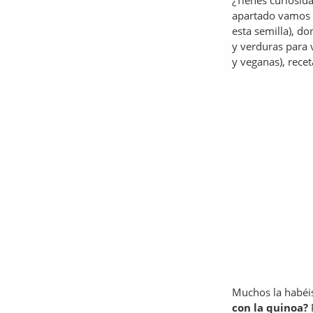
¿Tienes curiosid
apartado vamos 
esta semilla), d
y verduras para 
y veganas), recet
Muchos la habéis
con la quinoa?