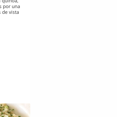
 quinoa,
as por una
 de vista