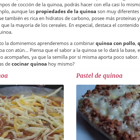
empos de cocción de la quinoa, podrás hacer con ella casi lo mis
emplo, aunque las
propiedades de la quinoa
son muy diferentes a
e también es rica en hidratos de carbono, posee más proteínas y
 que la mayoría de los cereales. En especial, destaca el contenid
uinoa.
nto la dominemos aprenderemos a combinar
quinoa con pollo
,
oa con atún... Piensa que el sabor a la quinoa se lo dará la base, el
 lo acompañes, ya que la semilla por sí misma aporta poco sabor.
as de
cocinar quinoa
hoy mismo?
noa
Pastel de quinoa