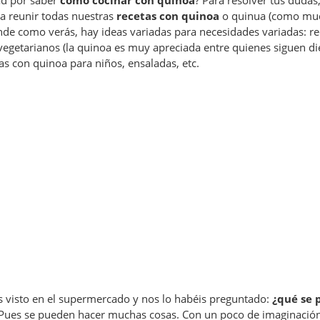
ad por saber
cómo cocinar con quinoa
? Para resolver tus dudas
a reunir todas nuestras
recetas con quinoa
o quinua (como muc
onde como verás, hay ideas variadas para necesidades variadas: r
vegetarianos (la quinoa es muy apreciada entre quienes siguen di
as con quinoa para niños, ensaladas, etc.
 visto en el supermercado y nos lo habéis preguntado:
¿qué se 
Pues se pueden hacer muchas cosas. Con un poco de imaginación