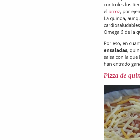
controles los ti
el
arroz
, por ej
La quinoa, aunqu
cardiosaludables
Omega 6 de la q
Por eso, en cua
ensaladas
, quin
salsa con la que
han entrado gan
Pizza de qui