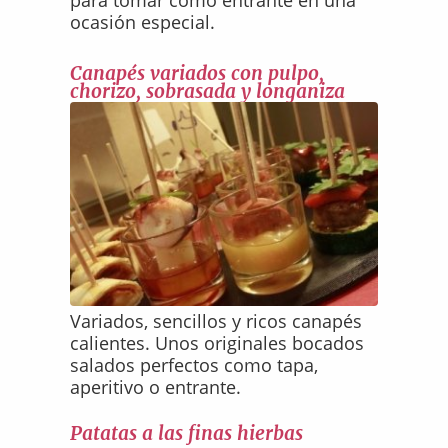
para tomar como entrante en una
ocasión especial.
Canapés variados con pulpo,
chorizo, sobrasada y longaniza
Variados, sencillos y ricos canapés
calientes. Unos originales bocados
salados perfectos como tapa,
aperitivo o entrante.
Patatas a las finas hierbas