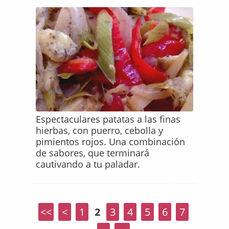
Espectaculares patatas a las finas
hierbas, con puerro, cebolla y
pimientos rojos. Una combinación
de sabores, que terminará
cautivando a tu paladar.
<<
<
1
2
3
4
5
6
7