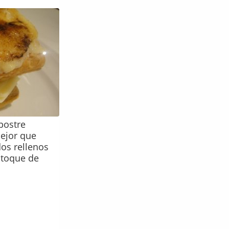
 postre
mejor que
dos rellenos
 toque de