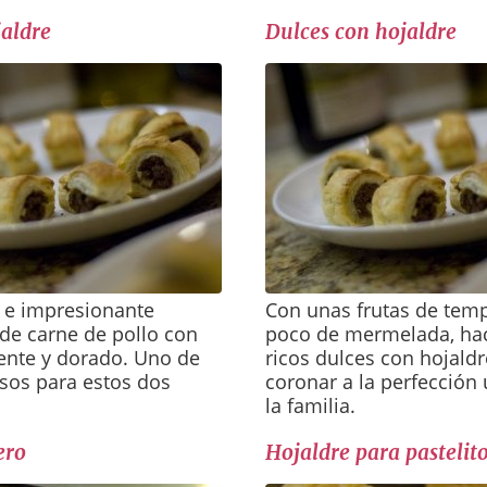
jaldre
Dulces con hojaldre
 e impresionante
Con unas frutas de tem
de carne de pollo con
poco de mermelada, h
iente y dorado. Uno de
ricos dulces con hojaldr
sos para estos dos
coronar a la perfección
la familia.
ero
Hojaldre para pastelit