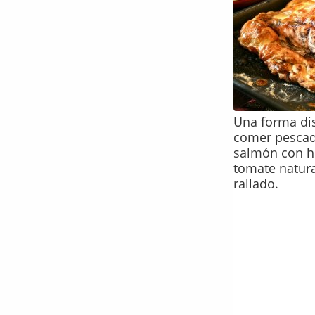
Una forma dis
comer pescado
salmón con h
tomate natur
rallado.