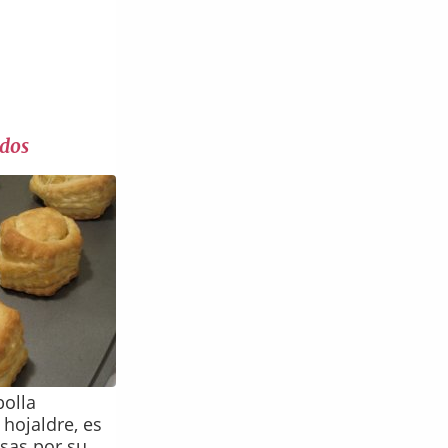
ados
bolla
 hojaldre, es
asas por su