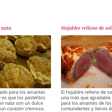
 nata
Hojaldre relleno de so
eado para los amantes
El hojaldre relleno de s
y es que los pastelitos
una más que agradable 
on nata son un dulce
para los amantes de los 
n un corazón cremoso.
contundentes y llenos d