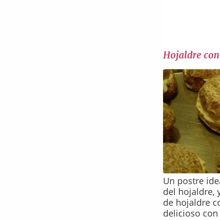
Hojaldre con
Un postre id
del hojaldre, 
de hojaldre c
delicioso co