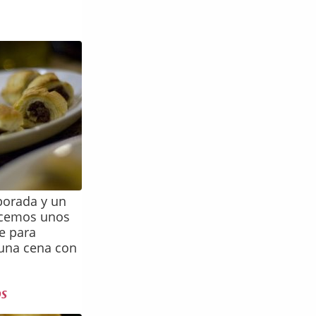
porada y un
acemos unos
e para
 una cena con
os