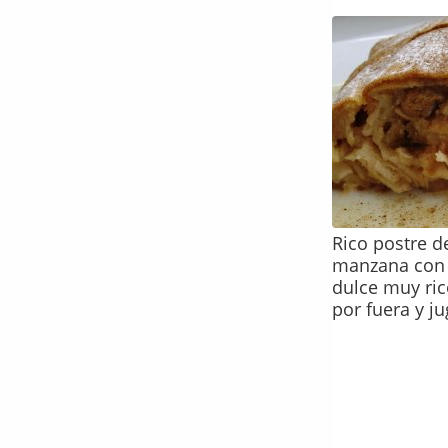
Rico postre d
manzana con 
dulce muy ric
por fuera y j