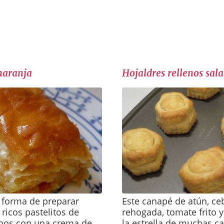
naranja
Hojaldres rellenos sal
a forma de preparar
Este canapé de atún, ce
 ricos pastelitos de
rehogada, tomate frito y
enos con una crema de
la estrella de muchas c