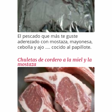
El pescado que más te guste
aderezado con mostaza, mayonesa,
cebolla y ajo .... cocido al papillote.
Chuletas de cordero a la miel y la
mostaza