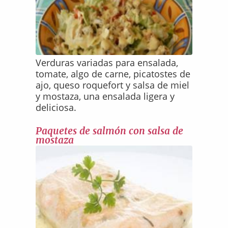
Verduras variadas para ensalada,
tomate, algo de carne, picatostes de
ajo, queso roquefort y salsa de miel
y mostaza, una ensalada ligera y
deliciosa.
Paquetes de salmón con salsa de
mostaza