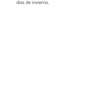
días de invierno.