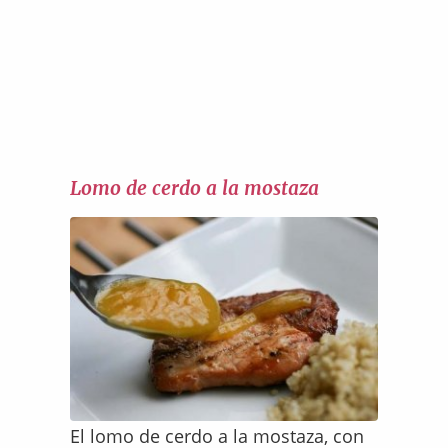
Lomo de cerdo a la mostaza
El lomo de cerdo a la mostaza, con