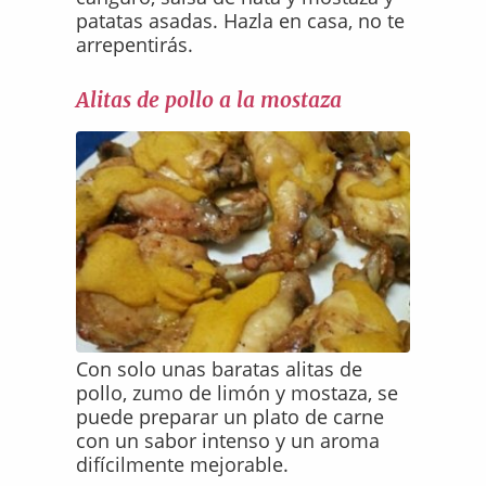
patatas asadas. Hazla en casa, no te
arrepentirás.
Alitas de pollo a la mostaza
Con solo unas baratas alitas de
pollo, zumo de limón y mostaza, se
puede preparar un plato de carne
con un sabor intenso y un aroma
difícilmente mejorable.