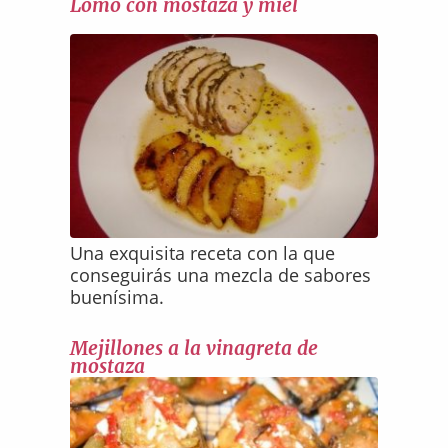
Lomo con mostaza y miel
Una exquisita receta con la que
conseguirás una mezcla de sabores
buenísima.
Mejillones a la vinagreta de
mostaza