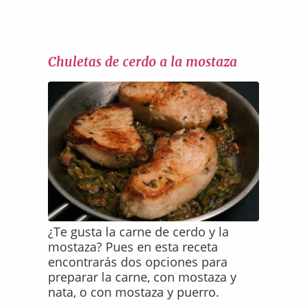
Chuletas de cerdo a la mostaza
¿Te gusta la carne de cerdo y la
mostaza? Pues en esta receta
encontrarás dos opciones para
preparar la carne, con mostaza y
nata, o con mostaza y puerro.