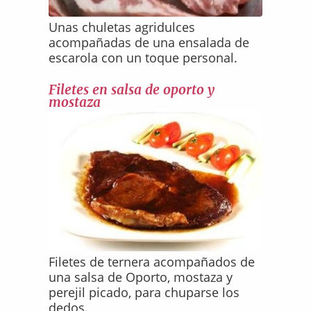
Unas chuletas agridulces
acompañadas de una ensalada de
escarola con un toque personal.
Filetes en salsa de oporto y
mostaza
Filetes de ternera acompañados de
una salsa de Oporto, mostaza y
perejil picado, para chuparse los
dedos.