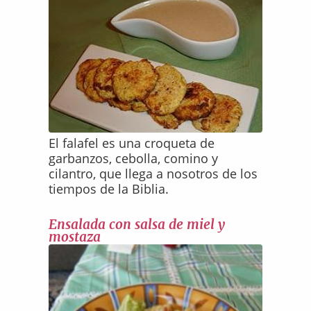
El falafel es una croqueta de
garbanzos, cebolla, comino y
cilantro, que llega a nosotros de los
tiempos de la Biblia.
Ensalada con salsa de miel y
mostaza