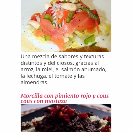
Una mezcla de sabores y texturas
distintos y deliciosos, gracias al
arroz, la miel, el salmón ahumado,
la lechuga, el tomate y las
almendras.
Morcilla con pimiento rojo y cous
cous con mostaza