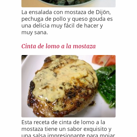
La ensalada con mostaza de Dijön,
pechuga de pollo y queso gouda es
una delicia muy fácil de hacer y
muy sana.
Cinta de lomo a la mostaza
Esta receta de cinta de lomo a la
mostaza tiene un sabor exquisito y
una salsa impresionante para mojar