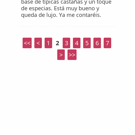
base de típicas castañas y un toque
de especias. Está muy bueno y
queda de lujo. Ya me contaréis.
<<
<
1
2
3
4
5
6
7
>
>>