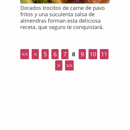
Dorados trocitos de carne de pavo
fritos y una suculenta salsa de
almendras forman esta deliciosa
receta, que seguro te conquistará.
<<
<
5
6
7
8
9
10
11
>
>>