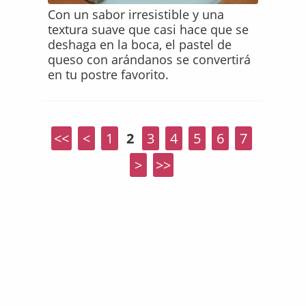
Con un sabor irresistible y una
textura suave que casi hace que se
deshaga en la boca, el pastel de
queso con arándanos se convertirá
en tu postre favorito.
<<
<
1
2
3
4
5
6
7
>
>>