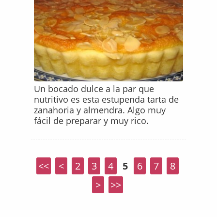
Un bocado dulce a la par que
nutritivo es esta estupenda tarta de
zanahoria y almendra. Algo muy
fácil de preparar y muy rico.
<<
<
2
3
4
5
6
7
8
>
>>