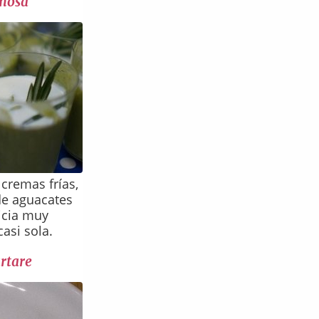
emosa
cremas frías,
de aguacates
icia muy
asi sola.
rtare