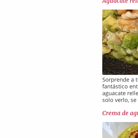
Aguacate rel
Sorprende a t
fantástico ent
aguacate rell
solo verlo, se
Crema de agu