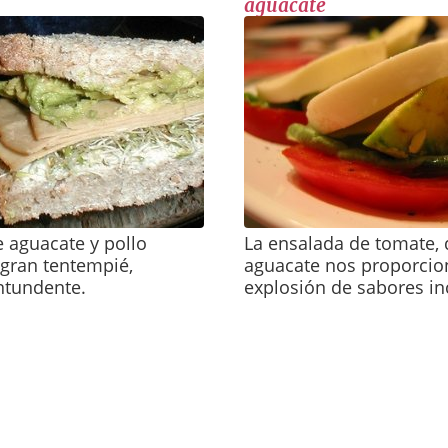
aguacate
e aguacate y pollo
La ensalada de tomate, 
gran tentempié,
aguacate nos proporcio
ontundente.
explosión de sabores inc