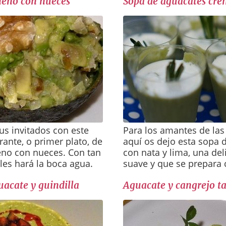
leno con nueces
Sopa de aguacates cr
us invitados con este
Para los amantes de las 
rante, o primer plato, de
aquí os dejo esta sopa 
eno con nueces. Con tan
con nata y lima, una del
 les hará la boca agua.
suave y que se prepara c
acate y guindilla
Aguacate y cangrejo ta