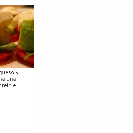
queso y
na una
reíble.