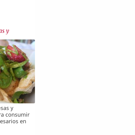
as y
esas y
ara consumir
cesarios en