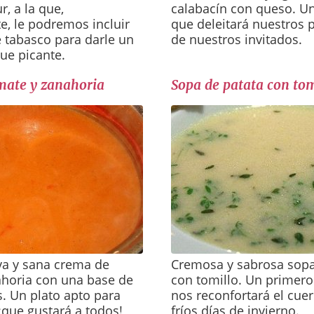
, a la que,
calabacín con queso. Un
, le podremos incluir
que deleitará nuestros p
 tabasco para darle un
de nuestros invitados.
que picante.
mate y zanahoria
Sopa de patata con tom
iva y sana crema de
Cremosa y sabrosa sopa
ahoria con una base de
con tomillo. Un primero
s. Un plato apto para
nos reconfortará el cue
¡que gustará a todos!
fríos días de invierno.