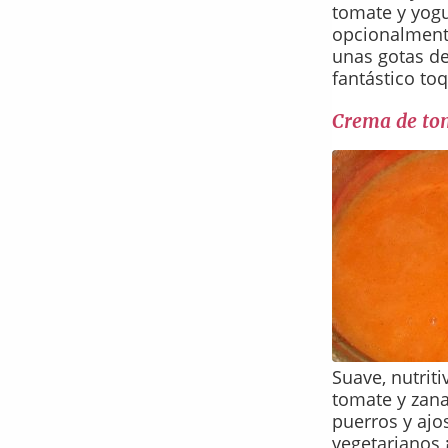
tomate y yogur
opcionalmente
unas gotas de
fantástico to
Crema de to
Suave, nutrit
tomate y zan
puerros y ajo
vegetarianos 