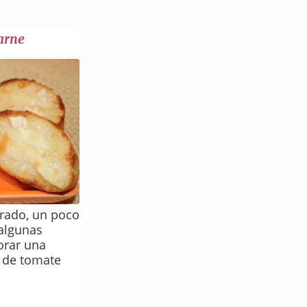
arne
urado, un poco
 algunas
orar una
a de tomate