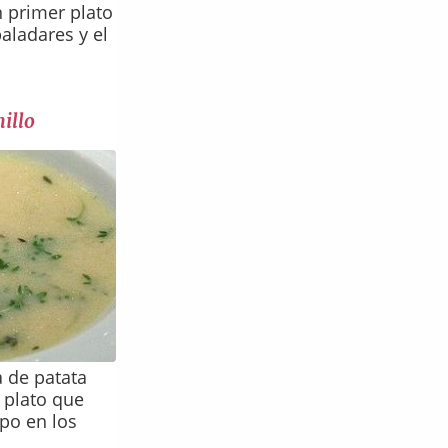
 primer plato
aladares y el
illo
 de patata
 plato que
rpo en los