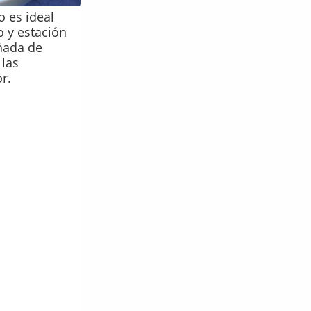
 es ideal
 y estación
ñada de
 las
r.