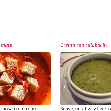
omate
Crema con calabacín
eliciosa crema con
Suave, nutritiva y liger