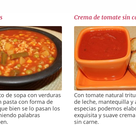
s
Crema de tomate sin c
to de sopa con verduras
Con tomate natural trit
n pasta con forma de
de leche, mantequilla y
que bien se lo pasan los
especias podemos elab
iendo palabras
exquisita y suave crem
en.
sin carne.