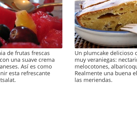
a de frutas frescas
Un plumcake delicioso c
con una suave crema
muy veraniegas: nectari
daneses. Así es como
melocotones, albaricoqu
ir esta refrescante
Realmente una buena el
tsalat.
las meriendas.