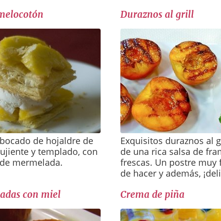
 melocotón
Duraznos al grill
 bocado de hojaldre de
Exquisitos duraznos al g
ujiente y templado, con
de una rica salsa de fr
 de mermelada.
frescas. Un postre muy f
de hacer y además, ¡deli
adas con miel
Crema de piña