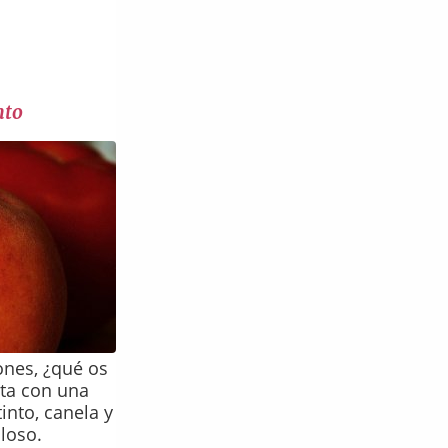
nto
nes, ¿qué os
uta con una
into, canela y
loso.