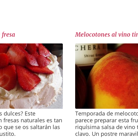
 fresa
Melocotones al vino ti
s dulces? Este
Temporada de melocoto
fresas naturales es tan
parece preparar esta fr
o que se os saltarán las
riquísima salsa de vino t
ustito.
clavo. Un postre maravil