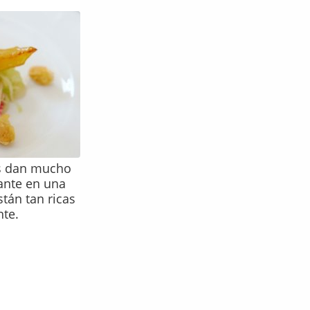
as dan mucho
ante en una
tán tan ricas
te.