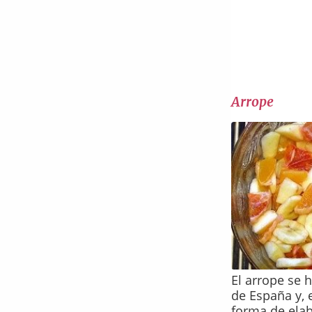
Arrope
El arrope se 
de España y, 
forma de elab