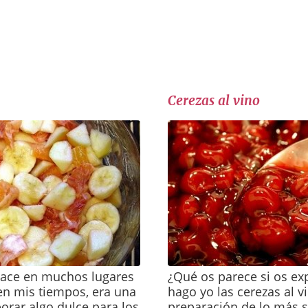
Cerezas al vino
hace en muchos lugares
¿Qué os parece si os ex
en mis tiempos, era una
hago yo las cerezas al v
orar algo dulce para los
preparación de lo más s