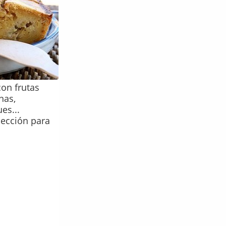
on frutas
nas,
es...
ección para