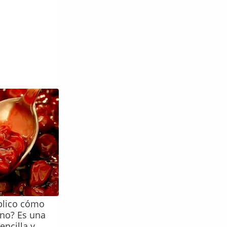
plico cómo
ino? Es una
encilla y