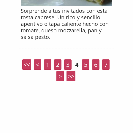
Sorprende a tus invitados con esta
tosta caprese. Un rico y sencillo
aperitivo o tapa caliente hecho con
tomate, queso mozzarella, pan y
salsa pesto.
<<
<
1
2
3
4
5
6
7
>
>>