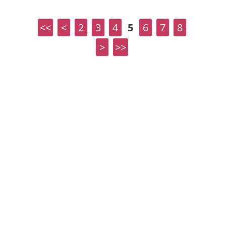
<<
<
2
3
4
5
6
7
8
>
>>